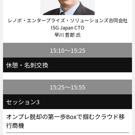
レノボ・エンタープライズ・ソリューションズ合同会社
ISG Japan CTO
早川 哲郎 氏
15:10～15:25
休憩・名刺交換
15:25～15:55
セッション3
オンプレ脱却の第一歩――Boxで掴むクラウド移
行商機