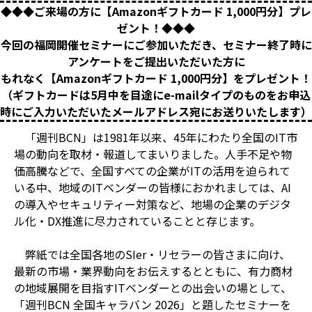
◆◆◆ご来場の方に【Amazonギフトカード 1,000円分】プレ
ゼント！◆◆◆
今回の福岡開催セミナーにご参加いただき、セミナー終了時に
アンケートをご提出いただいた方に
もれなく【Amazonギフトカード 1,000円分】をプレゼント！
（ギフトカードは5月中を目途にe-mailタイプのものをお申込
時にご入力いただいたメールアドレス宛にお送りいたします）
「週刊BCN」は1981年以来、45年にわたり全国のIT市
場の動向を取材・報道してまいりました。人手不足や物
価高騰などで、全国すべての企業がITの活用を迫られて
いる中、地域のITベンダーの皆様におかれましては、AI
の導入やセキュリティー対策など、地場の企業のデジタ
ル化・DX推進に尽力されていることと存じます。
弊紙では全国各地のSIer・リセラーの皆さまに向け、
最新の市場・業界動向をお伝えするとともに、有力商材
の地域展開を目指すITベンダーとの出会いの場として、
「週刊BCN 全国キャラバン 2026」と題したセミナーを